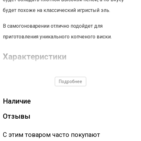
будет похоже на классический игристый эль.
В самогоноварении отлично подойдет для
приготовления уникального копченого виски.
Характеристики
Доля засыпи — до 7%
Подробнее
Кислотность — (pH): 5.6/6.0
Осахаривание — 15 мин
Наличие
Цветность (ЕВС) — 2,5-5
Экстрактивность — мин. 81.0%
Отзывы
С этим товаром часто покупают